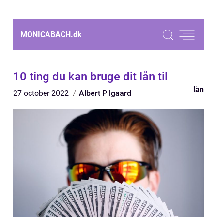
MONICABACH.
dk
10 ting du kan bruge dit lån til
lån
27 october 2022
Albert Pilgaard