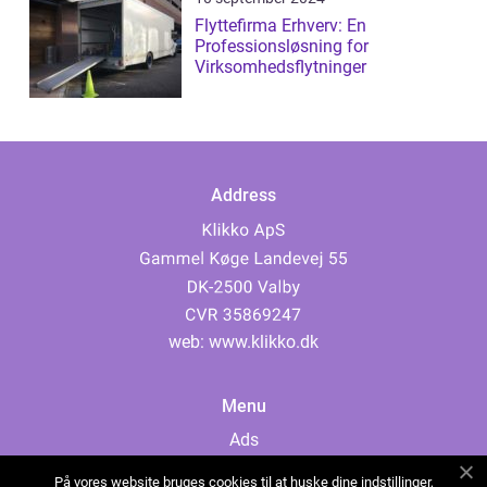
Flyttefirma Erhverv: En
Professionsløsning for
Virksomhedsflytninger
Address
web:
www.klikko.dk
Menu
Ads
About Us
På vores website bruges cookies til at huske dine indstillinger,