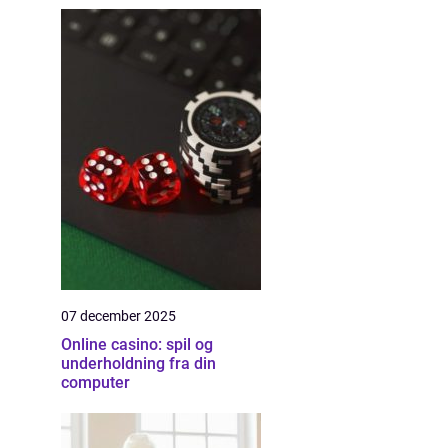
07 december 2025
Online casino: spil og
underholdning fra din
computer