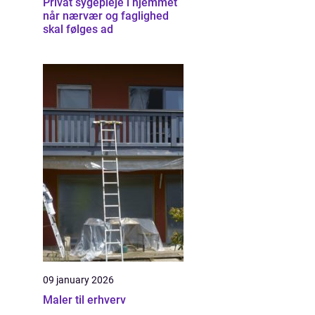
Privat sygepleje i hjemmet
når nærvær og faglighed
skal følges ad
09 january 2026
Maler til erhverv