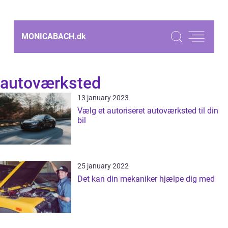
MONICABACH.
dk
autoværksted
13 january 2023
Vælg et autoriseret autoværksted til din
bil
25 january 2022
Det kan din mekaniker hjælpe dig med