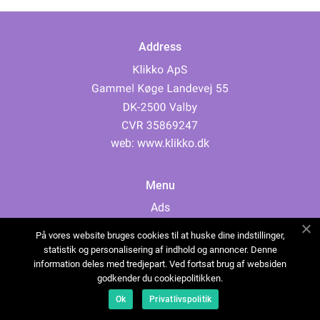
Address
web:
www.klikko.dk
Menu
Ads
About Us
På vores website bruges cookies til at huske dine indstillinger,
Cookies
statistik og personalisering af indhold og annoncer. Denne
information deles med tredjepart. Ved fortsat brug af websiden
Contact
godkender du cookiepolitikken.
Sitemap
Ok
Privatlivspolitik