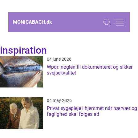
MONICABACH.
dk
inspiration
04 june 2026
Wpqr: nøglen til dokumenteret og sikker
svejsekvalitet
04 may 2026
Privat sygepleje i hjemmet når nærvær og
faglighed skal følges ad