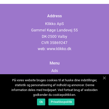
Address
web:
www.klikko.dk
Menu
Ads
About Us
På vores website bruges cookies til at huske dine indstillinger,
Cookies
statistik og personalisering af indhold og annoncer. Denne
information deles med tredjepart. Ved fortsat brug af websiden
Contact
godkender du cookiepolitikken.
Sitemap
Ok
Privatlivspolitik