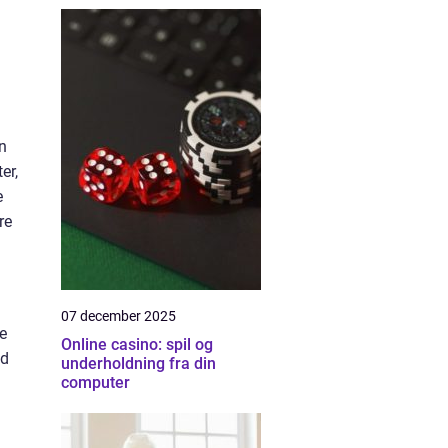
n
er,
e
re
.
07 december 2025
ve
Online casino: spil og
ed
underholdning fra din
computer