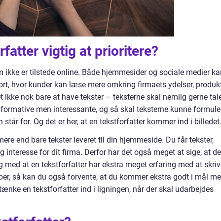
fatter vigtig at prioritere?
m ikke er tilstede online. Både hjemmesider og sociale medier ka
ort, hvor kunder kan læse mere omkring firmaets ydelser, produkt
t ikke nok bare at have tekster – teksterne skal nemlig gerne tal
nformative men interessante, og så skal teksterne kunne formule
tår for. Og det er her, at en tekstforfatter kommer ind i billedet
mere end bare tekster leveret til din hjemmeside. Du får tekster,
interesse for dit firma. Derfor har det også meget at sige, at de
 og med at en tekstforfatter har ekstra meget erfaring med at skri
aber, så kan du også forvente, at du kommer ekstra godt i mål m
 tænke en tekstforfatter ind i ligningen, når der skal udarbejdes