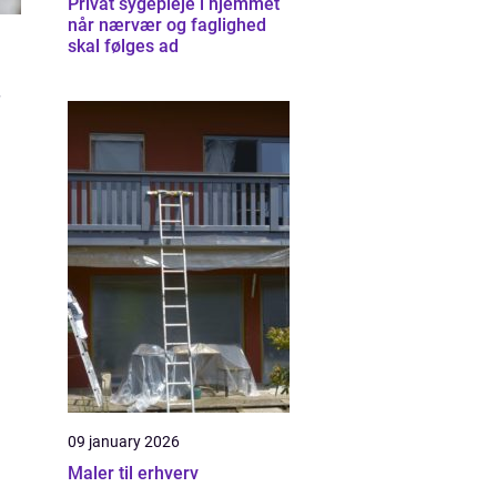
Privat sygepleje i hjemmet
når nærvær og faglighed
skal følges ad
09 january 2026
Maler til erhverv