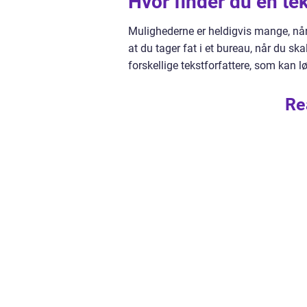
Hvor finder du en te
Mulighederne er heldigvis mange, når 
at du tager fat i et bureau, når du sk
forskellige tekstforfattere, som kan l
Re