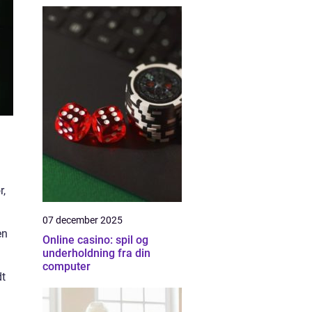
r,
07 december 2025
en
Online casino: spil og
underholdning fra din
computer
dt