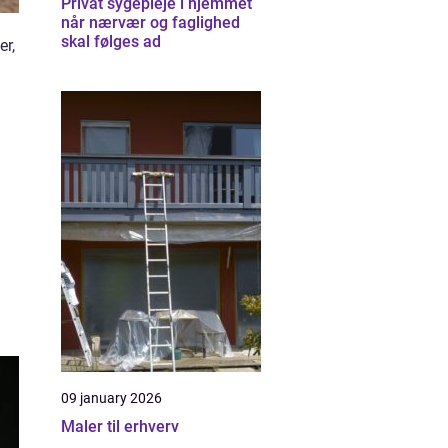
Privat sygepleje i hjemmet
når nærvær og faglighed
skal følges ad
er,
09 january 2026
Maler til erhverv