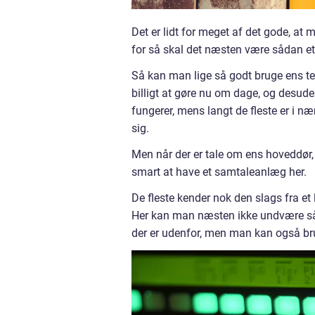
Det er lidt for meget af det gode, at
for så skal det næsten være sådan et
Så kan man lige så godt bruge ens telef
billigt at gøre nu om dage, og desud
fungerer, mens langt de fleste er i n
sig.
Men når der er tale om ens hoveddør,
smart at have et samtaleanlæg her.
De fleste kender nok den slags fra e
Her kan man næsten ikke undvære så
der er udenfor, men man kan også br