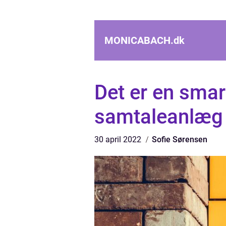
MONICABACH.
dk
Det er en smar
samtaleanlæg
30 april 2022
Sofie Sørensen