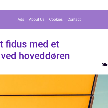
Ads
About Us
Cookies
Contact
t fidus med et
 ved hoveddøren
Dör