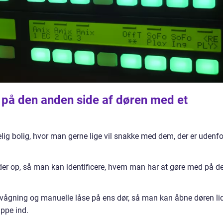
på den anden side af døren med et
lig bolig, hvor man gerne lige vil snakke med dem, der er udenfo
er op, så man kan identificere, hvem man har at gøre med på d
vågning og manuelle låse på ens dør, så man kan åbne døren li
ippe ind.