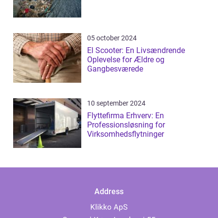
05 october 2024
El Scooter: En Livsændrende
Oplevelse for Ældre og
Gangbesværede
10 september 2024
Flyttefirma Erhverv: En
Professionsløsning for
Virksomhedsflytninger
Address