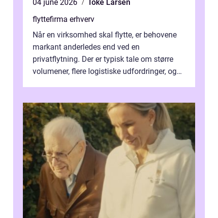
04 june 2026
Toke Larsen
flyttefirma erhverv
Når en virksomhed skal flytte, er behovene
markant anderledes end ved en
privatflytning. Der er typisk tale om større
volumener, flere logistiske udfordringer, og
ikke mindst skal flytnin...