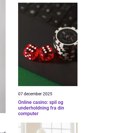
07 december 2025
Online casino: spil og
underholdning fra din
computer