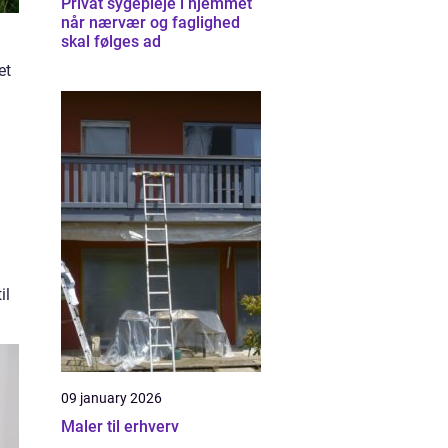
Privat sygepleje i hjemmet
når nærvær og faglighed
skal følges ad
et
il
09 january 2026
Maler til erhverv