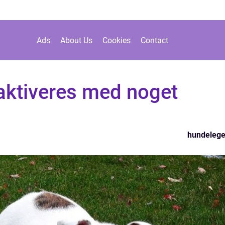
Ads
About Us
Cookies
Contact
aktiveres med noget
hundelege