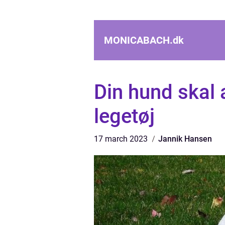
MONICABACH.
dk
Din hund skal 
legetøj
17 march 2023
Jannik Hansen