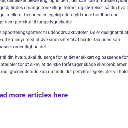
de, der elsker bløde ting, og til dem, der kan lide at trække fyldet
getøj findes i mange forskellige former og størrelser, så din hval
ge imellem. Desuden er legetøj uden fyld mere holdbart end
ør dem perfekte til tunge tyggekarle!
pporteringspartner til udendørs aktiviteter. De er designet til a
dit kæledyr med at øve sine evner til at hente. Desuden kan
passer ordentligt på det.
til din hvalp, skal du sørge for, at det er sikkert og passende for
erialer for at sikre, at de ikke forårsager skade eller problemer
ligheder derude kan du finde det perfekte legetøj, der vil hold
ad more articles here