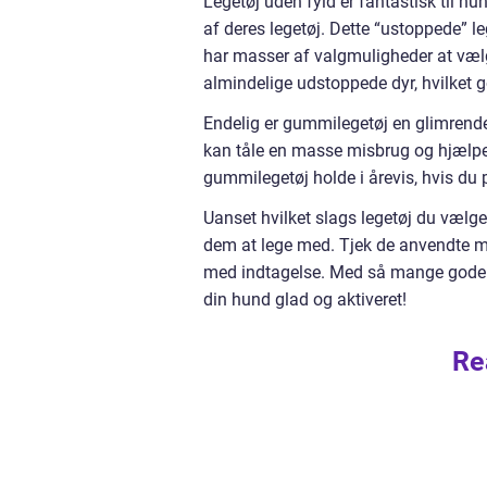
Legetøj uden fyld er fantastisk til hun
af deres legetøj. Dette “ustoppede” le
har masser af valgmuligheder at væl
almindelige udstoppede dyr, hvilket g
Endelig er gummilegetøj en glimrende a
kan tåle en masse misbrug og hjælpe 
gummilegetøj holde i årevis, hvis du 
Uanset hvilket slags legetøj du vælger 
dem at lege med. Tjek de anvendte mat
med indtagelse. Med så mange gode mu
din hund glad og aktiveret!
Re