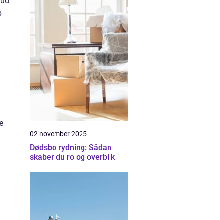
 ud
p
t
e
02 november 2025
Dødsbo rydning: Sådan
skaber du ro og overblik