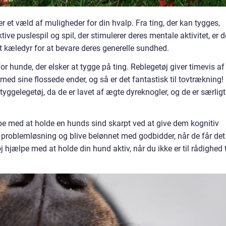
der et væld af muligheder for din hvalp. Fra ting, der kan tygges,
ktive puslespil og spil, der stimulerer deres mentale aktivitet, er d
l dit kæledyr for at bevare deres generelle sundhed.
r hunde, der elsker at tygge på ting. Reblegetøj giver timevis af
ed sine flossede ender, og så er det fantastisk til tovtrækning!
yggelegetøj, da de er lavet af ægte dyreknogler, og de er særligt
lpe med at holde en hunds sind skarpt ved at give dem kognitiv
i problemløsning og blive belønnet med godbidder, når de får det
j hjælpe med at holde din hund aktiv, når du ikke er til rådighed t