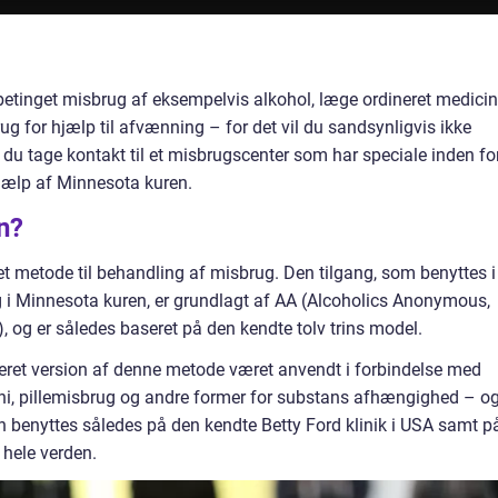
etinget misbrug af eksempelvis alkohol, læge ordineret medicin
ug for hjælp til afvænning – for det vil du sandsynligvis ikke
du tage kontakt til et misbrugscenter som har speciale inden fo
jælp af Minnesota kuren.
n?
t metode til behandling af misbrug. Den tilgang, som benyttes i
i Minnesota kuren, er grundlagt af AA (Alcoholics Anonymous,
 og er således baseret på den kendte tolv trins model.
eret version af denne metode været anvendt i forbindelse med
i, pillemisbrug og andre former for substans afhængighed – o
 benyttes således på den kendte Betty Ford klinik i USA samt p
hele verden.