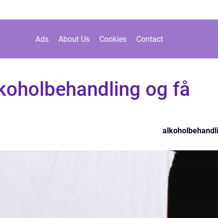
Ads
About Us
Cookies
Contact
lkoholbehandling og få
alkoholbehandl