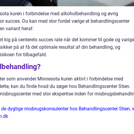
ota kuren i forbindelse med alkoholbehandling og øvrig
r succes. Du kan med stor fordel vælge et behandlingscenter
n variant heraf.
r et kig på centerets succes rate når det kommer til gode og varig
ikker på at få det optimale resultat af din behandling, og
sikoen for tilbagefald.
olbehandling?
nter som anvender Minnesota kuren aktivt i forbindelse med
ette, kan du finde hvad du søger hos Behandlingscenter Stien.
 misbrugscenter med stor ekspertise inden for misbrugsbehandli
l de dygtige misbrugskonsulenter hos Behandlingscenter Stien, v
n.dk