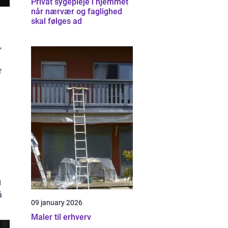
Privat sygepleje i hjemmet
når nærvær og faglighed
skal følges ad
,
r
g
å
09 january 2026
Maler til erhverv