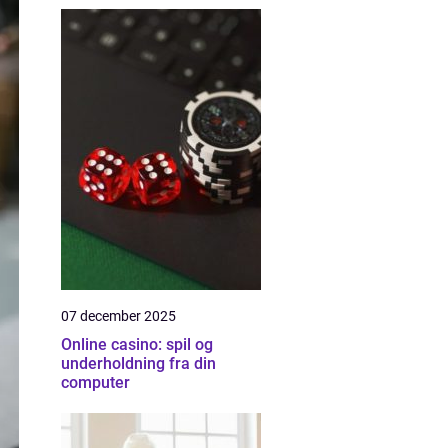
07 december 2025
Online casino: spil og
underholdning fra din
computer