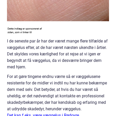
I de seneste par år har der været mange flere tilfælde af
væggelus efter, at de har været næsten ukendte i årtier.
Det skyldes vores kærlighed for at rejse at vi igen er
begyndt at få væggelus, da vi desværre bringer dem
med hjem.
For at gøre tingene endnu værre så er væggelusene
resistente for de midler vi indtil nu har kunne bekæmpe
dem med selv. Det betyder, at hvis du har været så
uheldig, er det nødvendigt at kontakte en professionel
skadedyrbekæmper, der har kendskab og erfaring med
at udrydde skadedyr, herunder væggelus.
Det kan f.eks. være væggelus i Rødovre.