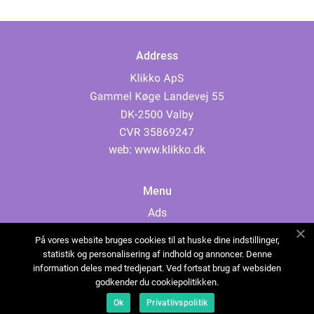
Address
web:
www.klikko.dk
Menu
Ads
About Us
På vores website bruges cookies til at huske dine indstillinger,
Cookies
statistik og personalisering af indhold og annoncer. Denne
information deles med tredjepart. Ved fortsat brug af websiden
Contact
godkender du cookiepolitikken.
Sitemap
Ok
Privatlivspolitik