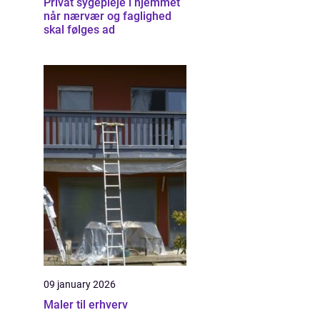
Privat sygepleje i hjemmet
når nærvær og faglighed
skal følges ad
09 january 2026
Maler til erhverv