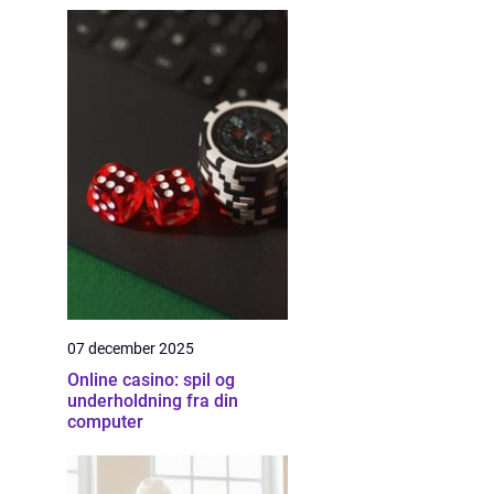
07 december 2025
Online casino: spil og
underholdning fra din
computer