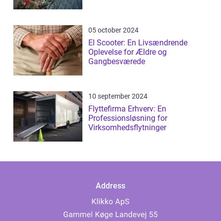
05 october 2024
El Scooter: En Livsændrende
Oplevelse for Ældre og
Gangbesværede
10 september 2024
Flyttefirma Erhverv: En
Professionsløsning for
Virksomhedsflytninger
Address