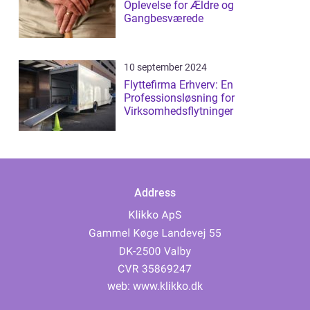
Oplevelse for Ældre og
Gangbesværede
10 september 2024
Flyttefirma Erhverv: En
Professionsløsning for
Virksomhedsflytninger
Address
web:
www.klikko.dk