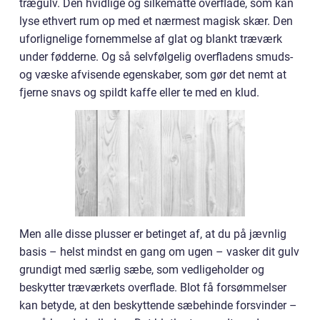
trægulv. Den hvidlige og silkematte overflade, som kan
lyse ethvert rum op med et nærmest magisk skær. Den
uforlignelige fornemmelse af glat og blankt træværk
under fødderne. Og så selvfølgelig overfladens smuds-
og væske afvisende egenskaber, som gør det nemt at
fjerne snavs og spildt kaffe eller te med en klud.
Men alle disse plusser er betinget af, at du på jævnlig
basis – helst mindst en gang om ugen – vasker dit gulv
grundigt med særlig sæbe, som vedligeholder og
beskytter træværkets overflade. Blot få forsømmelser
kan betyde, at den beskyttende sæbehinde forsvinder –