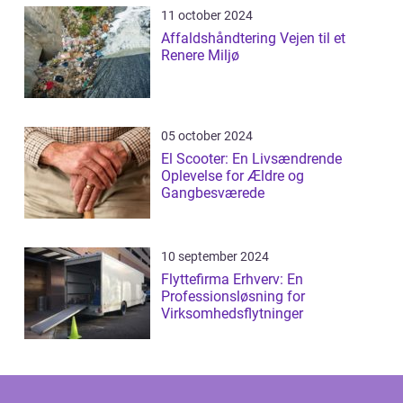
11 october 2024
Affaldshåndtering Vejen til et
Renere Miljø
05 october 2024
El Scooter: En Livsændrende
Oplevelse for Ældre og
Gangbesværede
10 september 2024
Flyttefirma Erhverv: En
Professionsløsning for
Virksomhedsflytninger