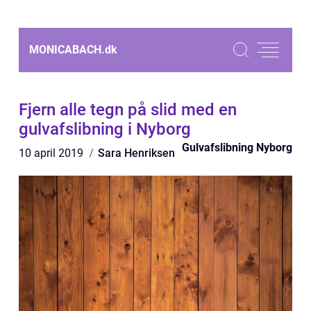
MONICABACH.
dk
Fjern alle tegn på slid med en
gulvafslibning i Nyborg
Gulvafslibning Nyborg
10 april 2019
Sara Henriksen