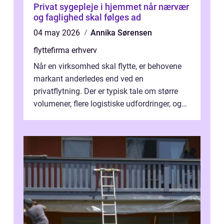
Privat sygepleje i hjemmet når nærvær
og faglighed skal følges ad
04 may 2026
Annika Sørensen
flyttefirma erhverv
Når en virksomhed skal flytte, er behovene
markant anderledes end ved en
privatflytning. Der er typisk tale om større
volumener, flere logistiske udfordringer, og
ikke mindst skal flytnin...