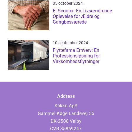
05 october 2024
El Scooter: En Livsændrende
Oplevelse for Ældre og
Gangbesværede
10 september 2024
Flyttefirma Erhverv: En
Professionsløsning for
Virksomhedsflytninger
Address