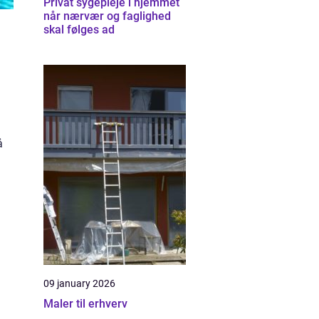
Privat sygepleje i hjemmet
når nærvær og faglighed
skal følges ad
å
09 january 2026
Maler til erhverv