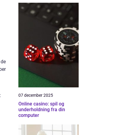
 de
per
t
07 december 2025
Online casino: spil og
underholdning fra din
computer