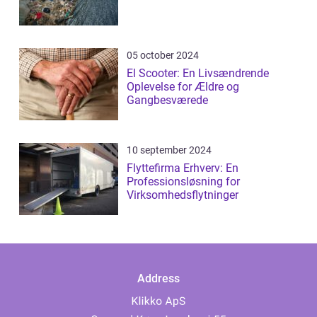
05 october 2024
El Scooter: En Livsændrende
Oplevelse for Ældre og
Gangbesværede
10 september 2024
Flyttefirma Erhverv: En
Professionsløsning for
Virksomhedsflytninger
Address