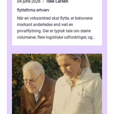
04 june 2026
Toke Larsen
flyttefirma erhverv
Når en virksomhed skal flytte, er behovene
markant anderledes end ved en
privatflytning. Der er typisk tale om større
volumener, flere logistiske udfordringer, og
ikke mindst skal flytnin...