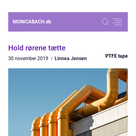
MONICABACH.
dk
Hold rørene tætte
PTFE tape
30 november 2019
Linnea Jensen