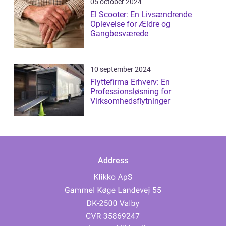
05 october 2024
El Scooter: En Livsændrende
Oplevelse for Ældre og
Gangbesværede
10 september 2024
Flyttefirma Erhverv: En
Professionsløsning for
Virksomhedsflytninger
Address