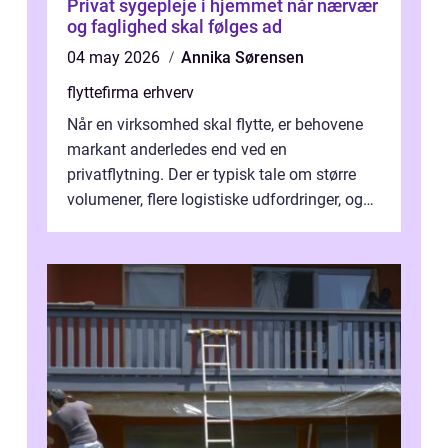
Privat sygepleje i hjemmet når nærvær
og faglighed skal følges ad
04 may 2026
Annika Sørensen
flyttefirma erhverv
Når en virksomhed skal flytte, er behovene
markant anderledes end ved en
privatflytning. Der er typisk tale om større
volumener, flere logistiske udfordringer, og
ikke mindst skal flytnin...