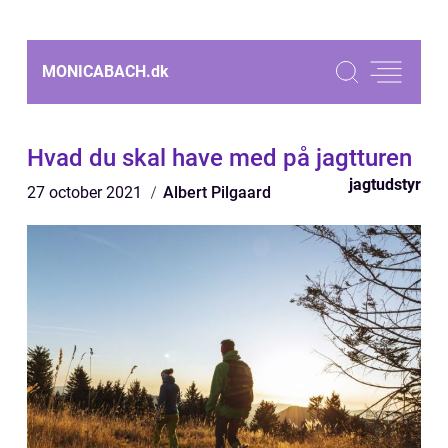
MONICABACH.
dk
Hvad du skal have med på jagtturen
jagtudstyr
27 october 2021
Albert Pilgaard