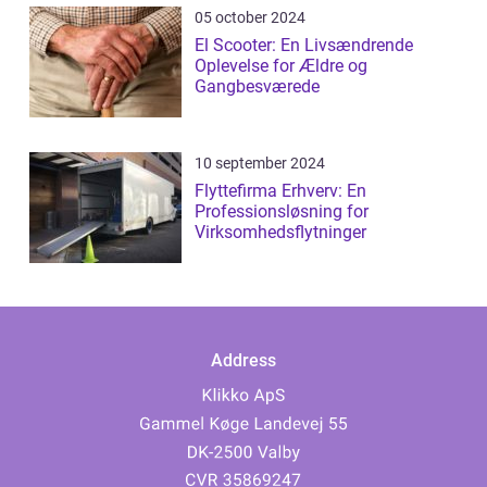
05 october 2024
El Scooter: En Livsændrende
Oplevelse for Ældre og
Gangbesværede
10 september 2024
Flyttefirma Erhverv: En
Professionsløsning for
Virksomhedsflytninger
Address