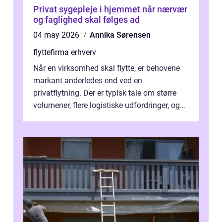
Privat sygepleje i hjemmet når nærvær
og faglighed skal følges ad
04 may 2026
Annika Sørensen
flyttefirma erhverv
Når en virksomhed skal flytte, er behovene
markant anderledes end ved en
privatflytning. Der er typisk tale om større
volumener, flere logistiske udfordringer, og
ikke mindst skal flytnin...