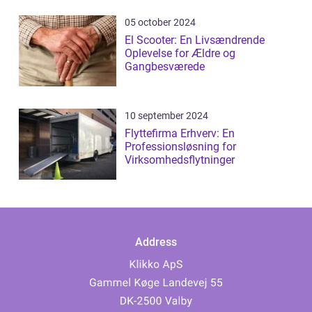
05 october 2024
El Scooter: En Livsændrende
Oplevelse for Ældre og
Gangbesværede
10 september 2024
Flyttefirma Erhverv: En
Professionsløsning for
Virksomhedsflytninger
Address