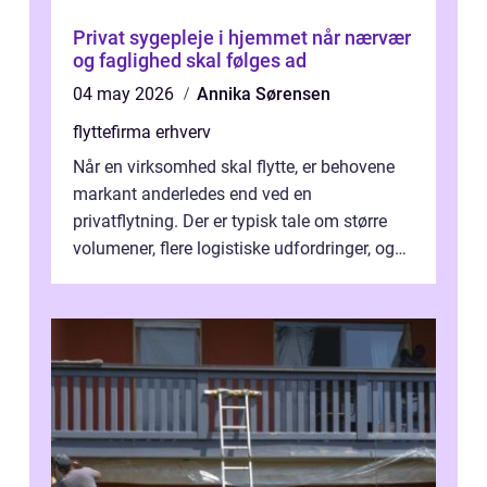
Privat sygepleje i hjemmet når nærvær
og faglighed skal følges ad
04 may 2026
Annika Sørensen
flyttefirma erhverv
Når en virksomhed skal flytte, er behovene
markant anderledes end ved en
privatflytning. Der er typisk tale om større
volumener, flere logistiske udfordringer, og
ikke mindst skal flytnin...