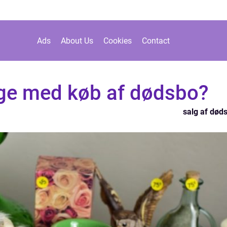
Ads
About Us
Cookies
Contact
sige med køb af dødsbo?
salg af død