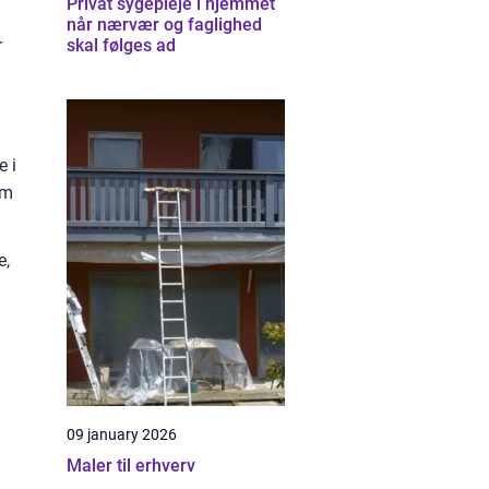
Privat sygepleje i hjemmet
når nærvær og faglighed
r
skal følges ad
e i
om
e,
09 january 2026
Maler til erhverv