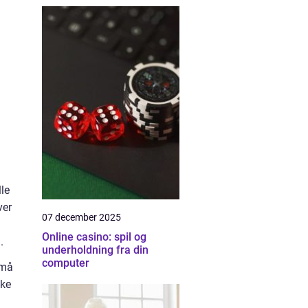
lle
ver
07 december 2025
Online casino: spil og
n.
underholdning fra din
computer
 må
kke