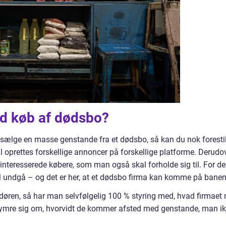
ed køb af dødsbo?
kal sælge en masse genstande fra et dødsbo, så kan du nok foresti
al oprettes forskellige annoncer på forskellige platforme. Derudo
teresserede købere, som man også skal forholde sig til. For de
 vil undgå – og det er her, at et dødsbo firma kan komme på bane
døren, så har man selvfølgelig 100 % styring med, hvad firmaet
ekymre sig om, hvorvidt de kommer afsted med genstande, man i