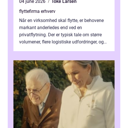
04 june 2026
Toke Larsen
flyttefirma erhverv
Når en virksomhed skal flytte, er behovene
markant anderledes end ved en
privatflytning. Der er typisk tale om større
volumener, flere logistiske udfordringer, og
ikke mindst skal flytnin...