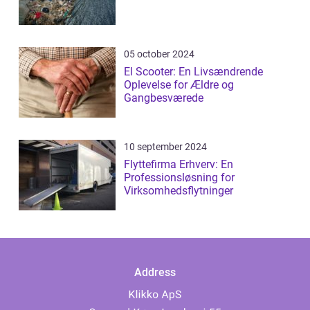
05 october 2024
El Scooter: En Livsændrende
Oplevelse for Ældre og
Gangbesværede
10 september 2024
Flyttefirma Erhverv: En
Professionsløsning for
Virksomhedsflytninger
Address