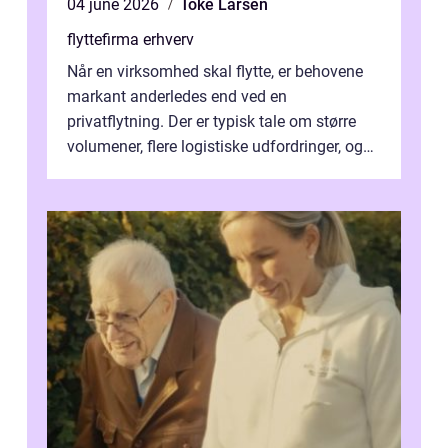
04 june 2026
Toke Larsen
flyttefirma erhverv
Når en virksomhed skal flytte, er behovene
markant anderledes end ved en
privatflytning. Der er typisk tale om større
volumener, flere logistiske udfordringer, og
ikke mindst skal flytnin...