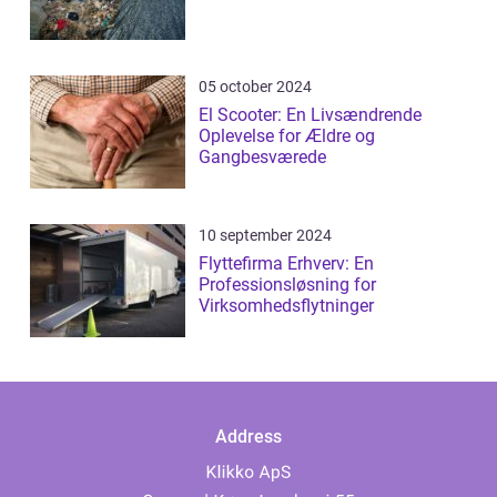
05 october 2024
El Scooter: En Livsændrende
Oplevelse for Ældre og
Gangbesværede
10 september 2024
Flyttefirma Erhverv: En
Professionsløsning for
Virksomhedsflytninger
Address