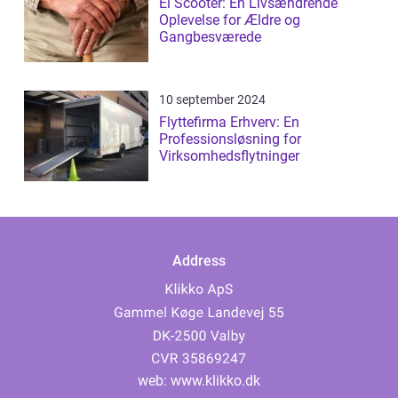
El Scooter: En Livsændrende
Oplevelse for Ældre og
Gangbesværede
10 september 2024
Flyttefirma Erhverv: En
Professionsløsning for
Virksomhedsflytninger
Address
web:
www.klikko.dk