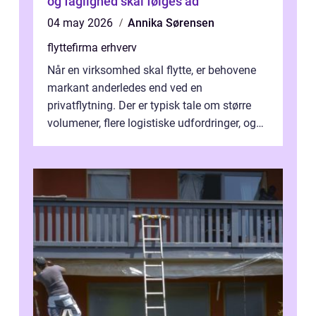
og faglighed skal følges ad
04 may 2026
Annika Sørensen
flyttefirma erhverv
Når en virksomhed skal flytte, er behovene
markant anderledes end ved en
privatflytning. Der er typisk tale om større
volumener, flere logistiske udfordringer, og
ikke mindst skal flytnin...