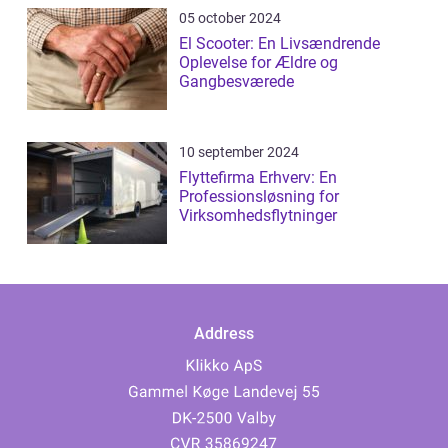
05 october 2024
El Scooter: En Livsændrende
Oplevelse for Ældre og
Gangbesværede
10 september 2024
Flyttefirma Erhverv: En
Professionsløsning for
Virksomhedsflytninger
Address