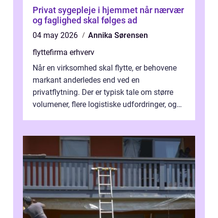
Privat sygepleje i hjemmet når nærvær
og faglighed skal følges ad
04 may 2026
Annika Sørensen
flyttefirma erhverv
Når en virksomhed skal flytte, er behovene
markant anderledes end ved en
privatflytning. Der er typisk tale om større
volumener, flere logistiske udfordringer, og
ikke mindst skal flytnin...