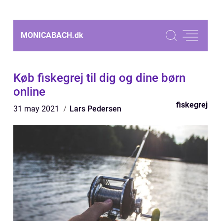
MONICABACH.
dk
Køb fiskegrej til dig og dine børn
online
fiskegrej
31 may 2021
Lars Pedersen