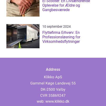
El Scooter: En Livsændrende
Oplevelse for Ældre og
Gangbesværede
10 september 2024
Flyttefirma Erhverv: En
Professionsløsning for
Virksomhedsflytninger
Address
web:
www.klikko.dk