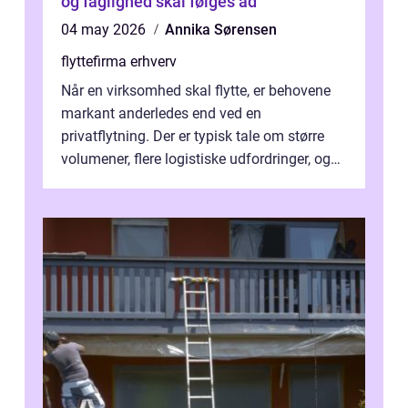
og faglighed skal følges ad
04 may 2026
Annika Sørensen
flyttefirma erhverv
Når en virksomhed skal flytte, er behovene
markant anderledes end ved en
privatflytning. Der er typisk tale om større
volumener, flere logistiske udfordringer, og
ikke mindst skal flytnin...