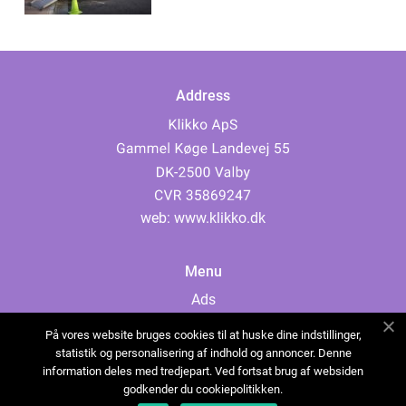
Address
web:
www.klikko.dk
Menu
Ads
About Us
På vores website bruges cookies til at huske dine indstillinger,
Cookies
statistik og personalisering af indhold og annoncer. Denne
information deles med tredjepart. Ved fortsat brug af websiden
Contact
godkender du cookiepolitikken.
Sitemap