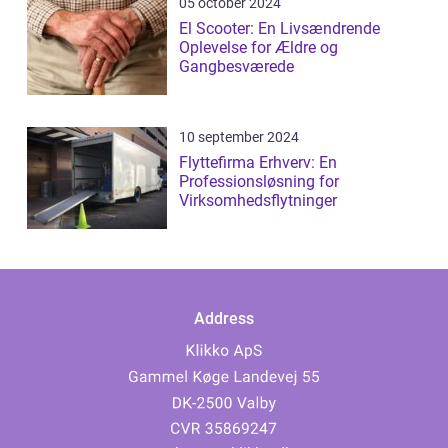
05 october 2024
El Scooter: En Livsændrende
Oplevelse for Ældre og
Gangbesværede
10 september 2024
Flyttefirma Erhverv: En
Professionsløsning for
Virksomhedsflytninger
Address