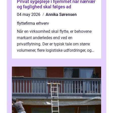
Privat sygepleje i hjemmet når nærvær
og faglighed skal følges ad
04 may 2026
Annika Sørensen
flyttefirma erhverv
Når en virksomhed skal flytte, er behovene
markant anderledes end ved en
privatflytning. Der er typisk tale om større
volumener, flere logistiske udfordringer, og
ikke mindst skal flytnin...