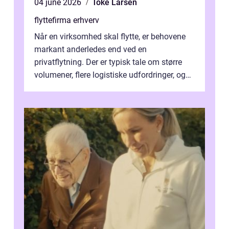
04 june 2026
Toke Larsen
flyttefirma erhverv
Når en virksomhed skal flytte, er behovene
markant anderledes end ved en
privatflytning. Der er typisk tale om større
volumener, flere logistiske udfordringer, og
ikke mindst skal flytnin...