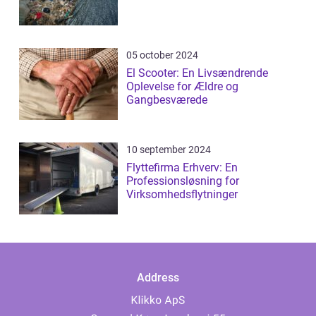
05 october 2024
El Scooter: En Livsændrende
Oplevelse for Ældre og
Gangbesværede
10 september 2024
Flyttefirma Erhverv: En
Professionsløsning for
Virksomhedsflytninger
Address