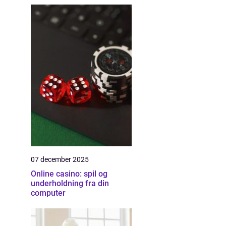
07 december 2025
Online casino: spil og
underholdning fra din
computer