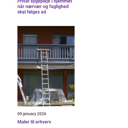
Privat sygepleje i hjemmet
når nærvær og faglighed
skal følges ad
09 january 2026
Maler til erhverv