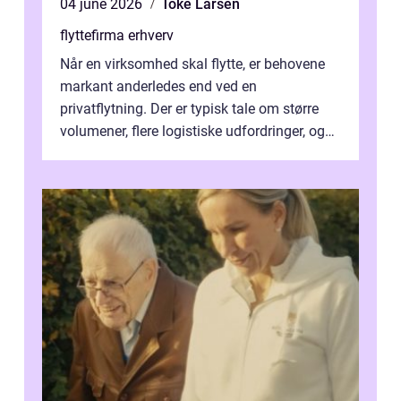
04 june 2026
Toke Larsen
flyttefirma erhverv
Når en virksomhed skal flytte, er behovene
markant anderledes end ved en
privatflytning. Der er typisk tale om større
volumener, flere logistiske udfordringer, og
ikke mindst skal flytnin...