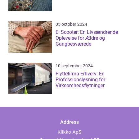
05 october 2024
El Scooter: En Livsændrende
Oplevelse for Ældre og
Gangbesværede
10 september 2024
Flyttefirma Erhverv: En
Professionsløsning for
Virksomhedsflytninger
Address