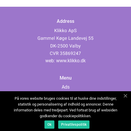
Address
web:
www.klikko.dk
Menu
Ads
About Us
På vores website bruges cookies til at huske dine indstillinger,
Cookies
statistik og personalisering af indhold og annoncer. Denne
information deles med tredjepart. Ved fortsat brug af websiden
Contact
godkender du cookiepolitikken.
Sitemap
Ok
Privatlivspolitik