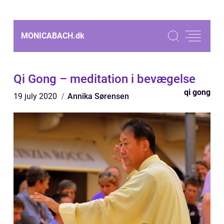
MONICABACH.
dk
Qi Gong – meditation i bevægelse
qi gong
19 july 2020
Annika Sørensen