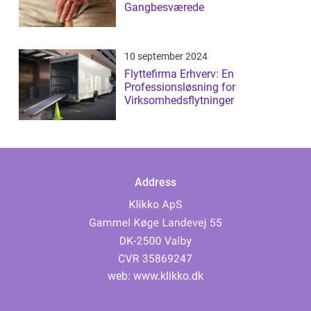
Gangbesværede
10 september 2024
Flyttefirma Erhverv: En
Professionsløsning for
Virksomhedsflytninger
Address
web:
www.klikko.dk