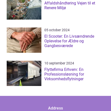
Affaldshåndtering Vejen til et
Renere Miljø
05 october 2024
El Scooter: En Livsændrende
Oplevelse for Ældre og
Gangbesværede
10 september 2024
Flyttefirma Erhverv: En
Professionsløsning for
Virksomhedsflytninger
Address