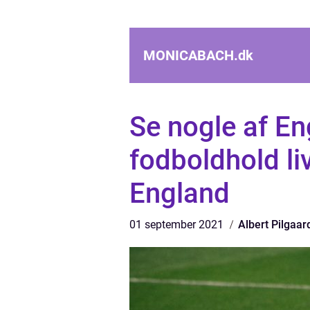
MONICABACH.
dk
Se nogle af E
fodboldhold liv
England
01 september 2021
Albert Pilgaar