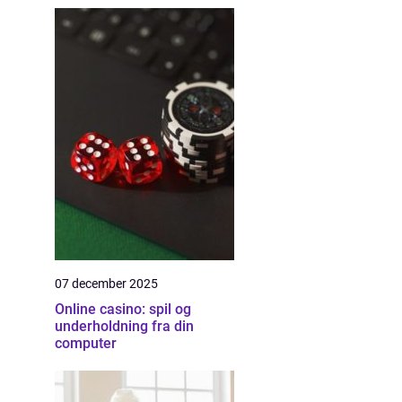
07 december 2025
Online casino: spil og
underholdning fra din
computer