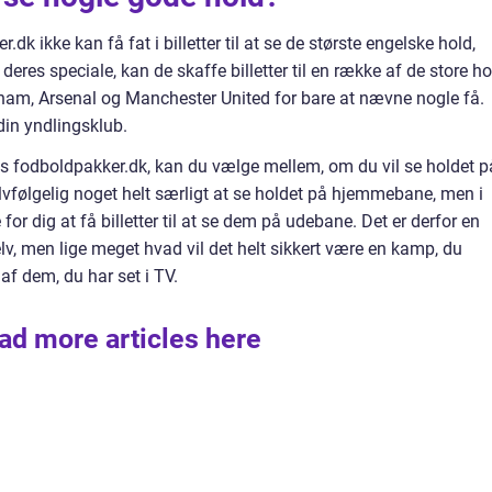
k ikke kan få fat i billetter til at se de største engelske hold,
deres speciale, kan de skaffe billetter til en række af de store ho
nham, Arsenal og Manchester United for bare at nævne nogle få.
 din yndlingsklub.
os fodboldpakker.dk, kan du vælge mellem, om du vil se holdet p
vfølgelig noget helt særligt at se holdet på hjemmebane, men i
r dig at få billetter til at se dem på udebane. Det er derfor en
v, men lige meget hvad vil det helt sikkert være en kamp, du
af dem, du har set i TV.
ad more articles here