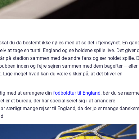
skal du da bestemt ikke nøjes med at se det i fjernsynet. En gan
lv at tage en tur til England og se holdene spille live. Det giver 
tår på stadion sammen med de andre fans og ser holdet spille. 
bben inden og fejre sejren sammen med dem bagefter – eller
tet. Lige meget hvad kan du være sikker på, at det bliver en
 dig med at arrangere din
fodboldtur til England
, bør du se nærm
 er et bureau, der har specialiseret sig i at arrangere
ar særligt mange rejser til England, da der jo er mange danskere
ld.