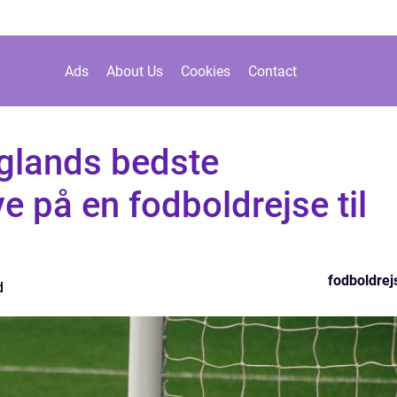
Ads
About Us
Cookies
Contact
nglands bedste
e på en fodboldrejse til
fodboldrej
d