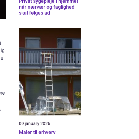
Privat sygepleje i hjemmet
når nærvær og faglighed
skal følges ad
g
dig
Du
ere
,
09 january 2026
Maler til erhverv