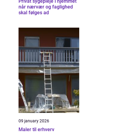
Privat sygepleje i hjemmet
når nærvær og faglighed
skal følges ad
09 january 2026
Maler til erhverv