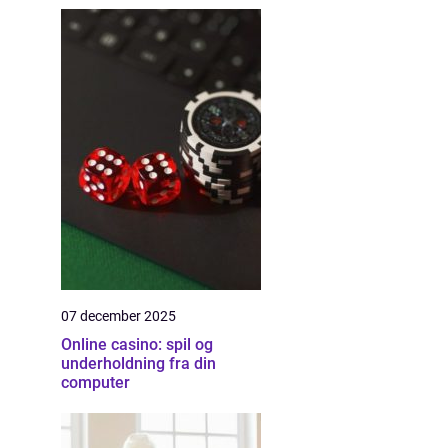
07 december 2025
Online casino: spil og
underholdning fra din
computer