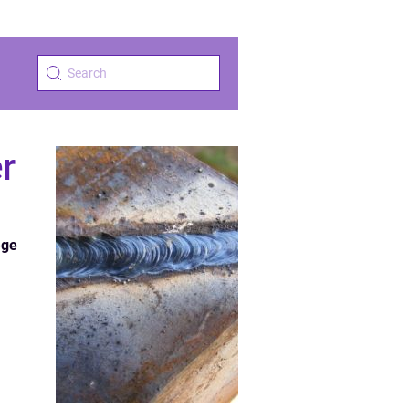
r
æge