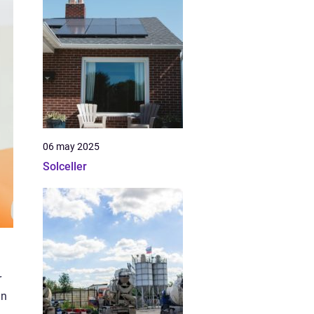
06 may 2025
Solceller
r
an
d