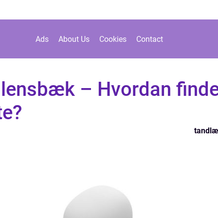
Ads
About Us
Cookies
Contact
llensbæk – Hvordan finde
te?
tandl