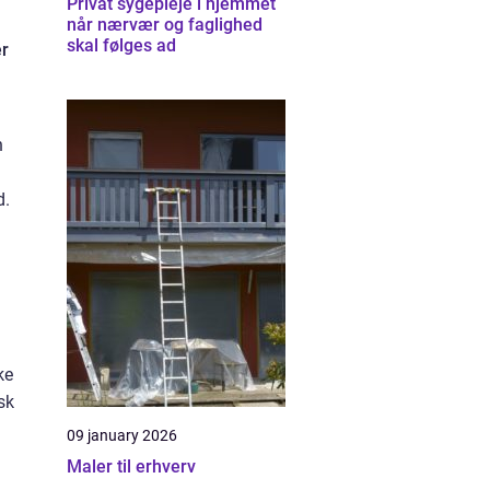
Privat sygepleje i hjemmet
når nærvær og faglighed
skal følges ad
er
n
d.
g
ke
sk
09 january 2026
Maler til erhverv