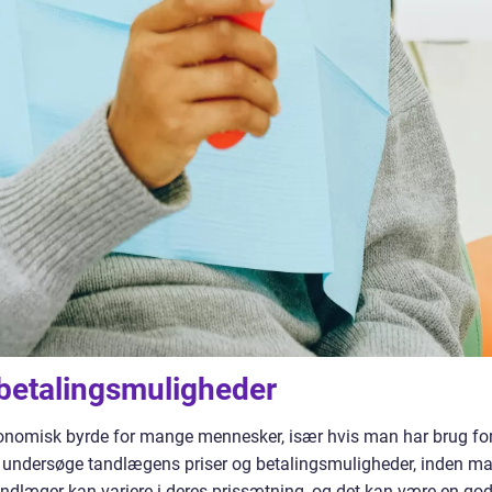
 betalingsmuligheder
nomisk byrde for mange mennesker, især hvis man har brug fo
 at undersøge tandlægens priser og betalingsmuligheder, inden m
dlæger kan variere i deres prissætning, og det kan være en go