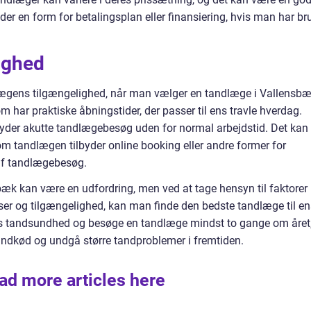
er en form for betalingsplan eller finansiering, hvis man har br
ighed
ægens tilgængelighed, når man vælger en tandlæge i Vallensbæ
om har praktiske åbningstider, der passer til ens travle hverdag.
byder akutte tandlægebesøg uden for normal arbejdstid. Det kan
m tandlægen tilbyder online booking eller andre former for
g af tandlægebesøg.
bæk kan være en udfordring, men ved at tage hensyn til faktorer
er og tilgængelighed, kan man finde den bedste tandlæge til en
 ens tandsundhed og besøge en tandlæge mindst to gange om året
ndkød og undgå større tandproblemer i fremtiden.
ad more articles here