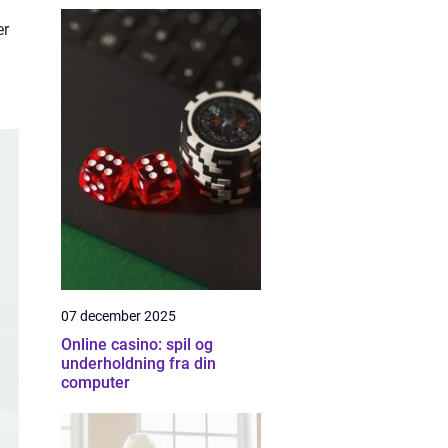
er
07 december 2025
Online casino: spil og
underholdning fra din
computer