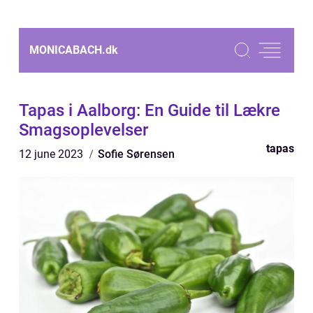
MONICABACH.
dk
Tapas i Aalborg: En Guide til Lækre
Smagsoplevelser
tapas
12 june 2023
Sofie Sørensen