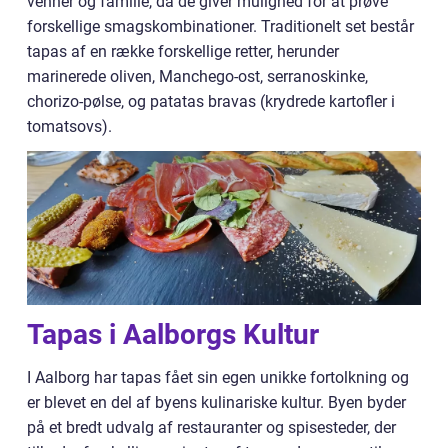
venner og familie, da de giver mulighed for at prøve
forskellige smagskombinationer. Traditionelt set består
tapas af en række forskellige retter, herunder
marinerede oliven, Manchego-ost, serranoskinke,
chorizo-pølse, og patatas bravas (krydrede kartofler i
tomatsovs).
Tapas i Aalborgs Kultur
I Aalborg har tapas fået sin egen unikke fortolkning og
er blevet en del af byens kulinariske kultur. Byen byder
på et bredt udvalg af restauranter og spisesteder, der