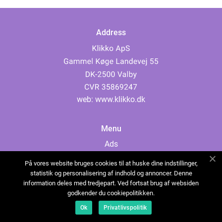
Address
web:
www.klikko.dk
Menu
Ads
About Us
På vores website bruges cookies til at huske dine indstillinger,
Cookies
statistik og personalisering af indhold og annoncer. Denne
information deles med tredjepart. Ved fortsat brug af websiden
Contact
godkender du cookiepolitikken.
Sitemap
Ok
Privatlivspolitik