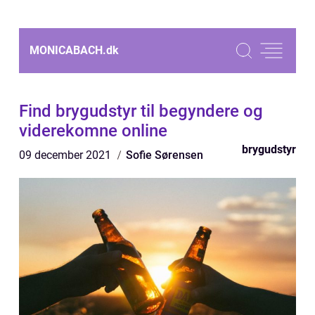
MONICABACH.
dk
Find brygudstyr til begyndere og
viderekomne online
brygudstyr
09 december 2021
Sofie Sørensen