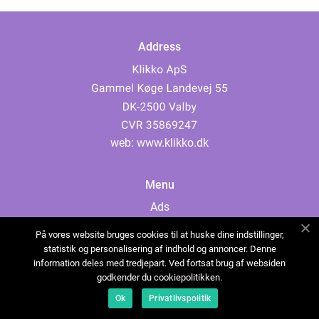
Address
web:
www.klikko.dk
Menu
Ads
About Us
På vores website bruges cookies til at huske dine indstillinger,
Cookies
statistik og personalisering af indhold og annoncer. Denne
information deles med tredjepart. Ved fortsat brug af websiden
Contact
godkender du cookiepolitikken.
Sitemap
Ok
Privatlivspolitik