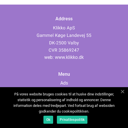
Address
web:
www.klikko.dk
Menu
Ads
About Us
På vores website bruges cookies til at huske dine indstillinger,
Cookies
statistik og personalisering af indhold og annoncer. Denne
information deles med tredjepart. Ved fortsat brug af websiden
Contact
godkender du cookiepolitikken.
Sitemap
Ok
Privatlivspolitik