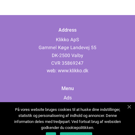
Address
web:
www.klikko.dk
Menu
Ads
About Us
På vores website bruges cookies til at huske dine indstillinger,
Cookies
statistik og personalisering af indhold og annoncer. Denne
information deles med tredjepart. Ved fortsat brug af websiden
Contact
godkender du cookiepolitikken.
Sitemap